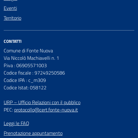
Eventi
Territorio
CONTATTI
Comune di Fonte Nuova
Via Niccolò Machiavelli n. 1
P.iva : 06905571003
Codice fiscale : 97249250586
Codice IPA : c_m309
Codice Istat: 058122
URP – Ufficio Relazioni con il pubblico
PEC:
protocollo@cert.fonte-nuova.it
Leggi le FAQ
Prenotazione appuntamento