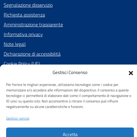
Segnalazione disservizio
Richiesta assistenza
Amministrazione trasparente
Informativa privacy
Note legali
Dichiarazione di accessibilità
Cookie Policy (UE)
Gestisci Consenso
Per fornire le migliori esperienze, utilizziamo tecnologie come i cookie per
SEGUICI SU
memorizzare e/o accedere alle informazioni del dispositivo. Il consenso a queste
tecnologie ci permetterà di elaborare dati come il comportamento di navigazione o
Facebook
ID unici su questo sito. Non acconsentire o ritirare il consenso può influire
negativamente su alcune caratteristiche e funzioni.
Gestisci servizi
Attuazione Misure PNRR
Piano di miglioramento del sito
Accetta