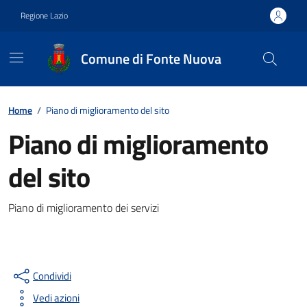
Vai ai contenuti
Vai al footer
Regione Lazio
Comune di Fonte Nuova
Contenuti in evidenza
Home
/
Piano di miglioramento del sito
Piano di miglioramento
del sito
Dettagli della notizia
Piano di miglioramento dei servizi
Condividi
Vedi azioni