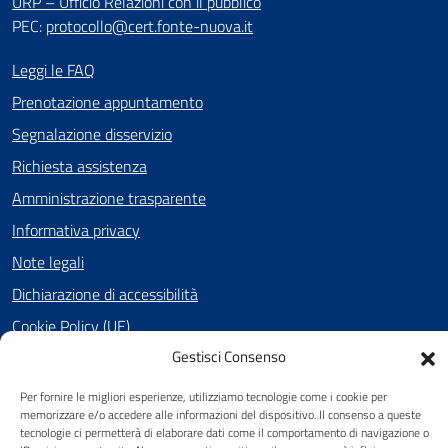
URP – Ufficio Relazioni con il pubblico
PEC:
protocollo@cert.fonte-nuova.it
Leggi le FAQ
Prenotazione appuntamento
Segnalazione disservizio
Richiesta assistenza
Amministrazione trasparente
Informativa privacy
Note legali
Dichiarazione di accessibilità
Cookie Policy (UE)
Gestisci Consenso
Per fornire le migliori esperienze, utilizziamo tecnologie come i cookie per
SEGUICI SU
memorizzare e/o accedere alle informazioni del dispositivo. Il consenso a queste
tecnologie ci permetterà di elaborare dati come il comportamento di navigazione o
Facebook