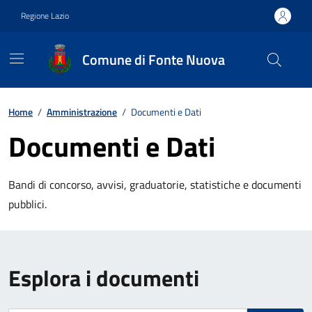
Vai ai contenuti
Vai al footer
Regione Lazio
Comune di Fonte Nuova
Contenuti in evidenza
Home
/
Amministrazione
/
Documenti e Dati
Documenti e Dati
Bandi di concorso, avvisi, graduatorie, statistiche e documenti
pubblici.
Esplora i documenti