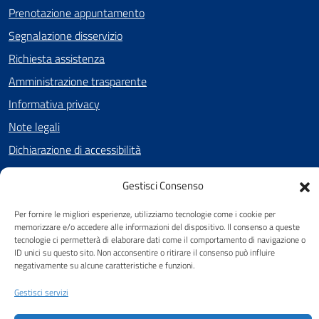
Prenotazione appuntamento
Segnalazione disservizio
Richiesta assistenza
Amministrazione trasparente
Informativa privacy
Note legali
Dichiarazione di accessibilità
Cookie Policy (UE)
Gestisci Consenso
Per fornire le migliori esperienze, utilizziamo tecnologie come i cookie per
SEGUICI SU
memorizzare e/o accedere alle informazioni del dispositivo. Il consenso a queste
tecnologie ci permetterà di elaborare dati come il comportamento di navigazione o
Facebook
ID unici su questo sito. Non acconsentire o ritirare il consenso può influire
negativamente su alcune caratteristiche e funzioni.
Gestisci servizi
Attuazione Misure PNRR