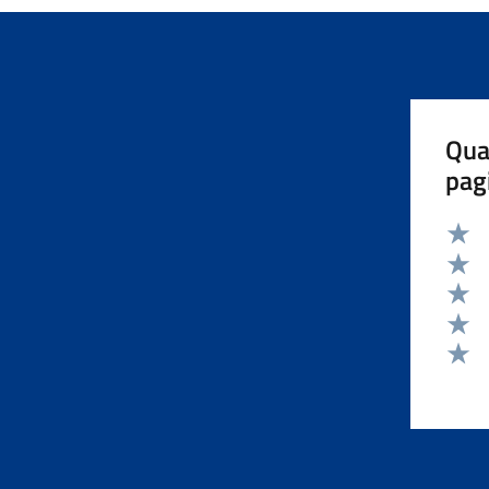
Qua
pag
Valut
Valut
Valut
Valut
Valut