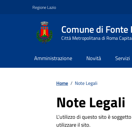
Vai ai contenuti
Vai al footer
Regione Lazio
Comune di Fonte
Città Metropolitana di Roma Capita
Amministrazione
Novità
Servizi
Contenuti in evidenza
Home
/
Note Legali
Note Legali
L'utilizzo di questo sito è soggett
utilizzare il sito.