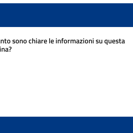
nto sono chiare le informazioni su questa
ina?
a 5 stelle su 5
a 4 stelle su 5
a 3 stelle su 5
a 2 stelle su 5
a 1 stelle su 5