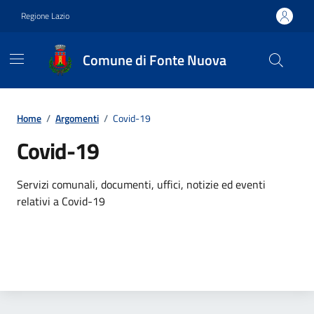
Vai ai contenuti
Vai al footer
Regione Lazio
Comune di Fonte Nuova
Contenuti in evidenza
Home
/
Argomenti
/
Covid-19
Covid-19
Dettagli dell'argomento
Servizi comunali, documenti, uffici, notizie ed eventi
relativi a Covid-19