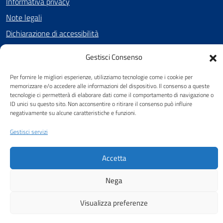
Informativa privacy
Note legali
Dichiarazione di accessibilità
Cookie Policy (UE)
Gestisci Consenso
Per fornire le migliori esperienze, utilizziamo tecnologie come i cookie per
memorizzare e/o accedere alle informazioni del dispositivo. Il consenso a queste
SEGUICI SU
tecnologie ci permetterà di elaborare dati come il comportamento di navigazione o
ID unici su questo sito. Non acconsentire o ritirare il consenso può influire
Facebook
negativamente su alcune caratteristiche e funzioni.
Gestisci servizi
Attuazione Misure PNRR
Accetta
Piano di miglioramento del sito
Nega
Visualizza preferenze