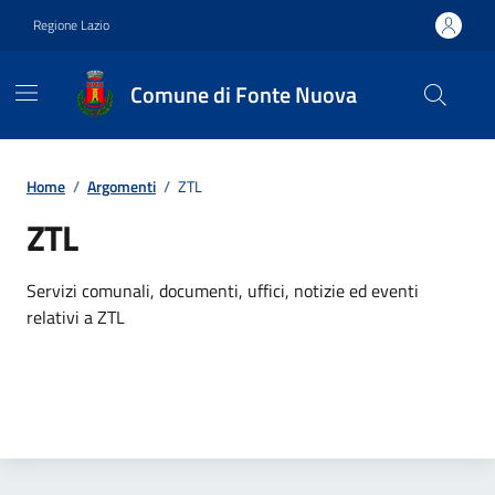
Vai ai contenuti
Vai al footer
Regione Lazio
Comune di Fonte Nuova
Contenuti in evidenza
Home
/
Argomenti
/
ZTL
ZTL
Dettagli dell'argomento
Servizi comunali, documenti, uffici, notizie ed eventi
relativi a ZTL