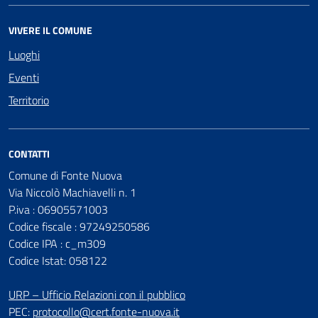
VIVERE IL COMUNE
Luoghi
Eventi
Territorio
CONTATTI
Comune di Fonte Nuova
Via Niccolò Machiavelli n. 1
P.iva : 06905571003
Codice fiscale : 97249250586
Codice IPA : c_m309
Codice Istat: 058122
URP – Ufficio Relazioni con il pubblico
PEC:
protocollo@cert.fonte-nuova.it