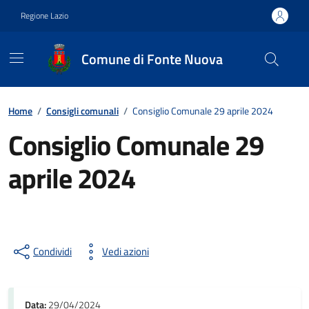
Vai ai contenuti
Vai al footer
Regione Lazio
Comune di Fonte Nuova
Contenuti in evidenza
Home
/
Consigli comunali
/
Consiglio Comunale 29 aprile 2024
Consiglio Comunale 29
aprile 2024
Condividi
Vedi azioni
Data:
29/04/2024