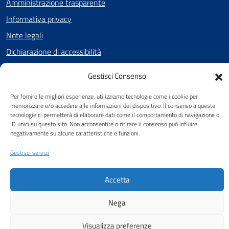
Amministrazione trasparente
Informativa privacy
Note legali
Dichiarazione di accessibilità
Cookie Policy (UE)
Gestisci Consenso
Per fornire le migliori esperienze, utilizziamo tecnologie come i cookie per
memorizzare e/o accedere alle informazioni del dispositivo. Il consenso a queste
SEGUICI SU
tecnologie ci permetterà di elaborare dati come il comportamento di navigazione o
ID unici su questo sito. Non acconsentire o ritirare il consenso può influire
Facebook
negativamente su alcune caratteristiche e funzioni.
Gestisci servizi
Attuazione Misure PNRR
Piano di miglioramento del sito
Accetta
Nega
Visualizza preferenze