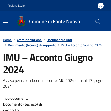
Vai ai contenuti
Vai al footer
Regione Lazio
Comune di Fonte Nuova
Contenuti in evidenza
Home
/
Amministrazione
/
Documenti e Dati
/
Documento (tecnico) di supporto
/
IMU – Acconto Giugno 2024
IMU – Acconto Giugno
2024
Dettagli del documento
Avviso per i contribuenti acconto IMU 2024 entro il 17 giugno
2024
Tipo documento:
Documento (tecnico) di
supporto