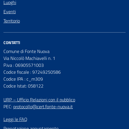
Luoghi
Eventi
Territorio
CONTATTI
Comune di Fonte Nuova
Via Niccolò Machiavelli n. 1
P.iva : 06905571003
Codice fiscale : 97249250586
Codice IPA : c_m309
Codice Istat: 058122
URP – Ufficio Relazioni con il pubblico
PEC:
protocollo@cert.fonte-nuova.it
Leggi le FAQ
Prenotazione appuntamento