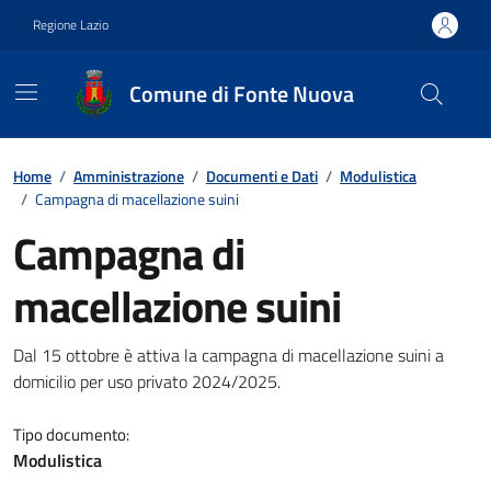
Vai ai contenuti
Vai al footer
Regione Lazio
Comune di Fonte Nuova
Contenuti in evidenza
Home
/
Amministrazione
/
Documenti e Dati
/
Modulistica
/
Campagna di macellazione suini
Campagna di
macellazione suini
Dettagli del documento
Dal 15 ottobre è attiva la campagna di macellazione suini a
domicilio per uso privato 2024/2025.
Tipo documento:
Modulistica