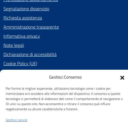
Segnalazione disservizio
Richiesta assistenza
Amministrazione trasparente
Informativa privacy
Note legali
Dichiarazione di accessibilità
Cookie Policy (UE)
Gestisci Consenso
SEGUICI SU
Per fornire le migliori esperienze, utilizziamo tecnologie come i cookie per
memorizzare e/o accedere alle informazioni del dispositivo. Il consenso a queste
Facebook
tecnologie ci permetterà di elaborare dati come il comportamento di navigazione o
ID unici su questo sito. Non acconsentire o ritirare il consenso può influire
negativamente su alcune caratteristiche e funzioni.
Attuazione Misure PNRR
Gestisci servizi
Piano di miglioramento del sito