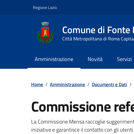
Vai ai contenuti
Vai al footer
Regione Lazio
Comune di Fonte
Città Metropolitana di Roma Capita
Amministrazione
Novità
Servizi
Contenuti in evidenza
Home
/
Amministrazione
/
Documenti e Dati
/
Commissione refe
Dettagli del documento
La Commissione Mensa raccoglie suggerimenti, 
iniziative e garantisce il contatto con gli utenti 