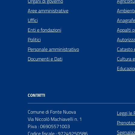
Organi di governo
Agricoltu
Aree amministrative
Ambient
Uffici
Anagrafe 
Enti e fondazioni
Appalti p
Politici
Autorizza
Personale amministrativo
Catasto e
Documenti e Dati
Cultura 
Educazio
CONTATTI
Comune di Fonte Nuova
Leggi le
Via Niccolò Machiavelli n. 1
Prenota
P.iva : 06905571003
Segnalazi
Codice fiscale : 97249250586