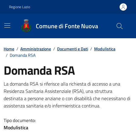
Vai ai contenuti
Vai al footer
Regione Lazio
Comune di Fonte Nuova
Contenuti in evidenza
Home
/
Amministrazione
/
Documenti e Dati
/
Modulistica
/
Domanda RSA
Domanda RSA
Dettagli del documento
La domanda RSA si riferisce alla richiesta di accesso a una
Residenza Sanitaria Assistenziale (RSA), una struttura
destinata a persone anziane o con disabilità che necessitano di
assistenza sanitaria e/o infermieristica continua.
Tipo documento:
Modulistica