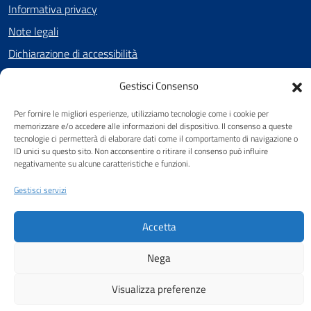
Informativa privacy
Note legali
Dichiarazione di accessibilità
Cookie Policy (UE)
Gestisci Consenso
Per fornire le migliori esperienze, utilizziamo tecnologie come i cookie per
memorizzare e/o accedere alle informazioni del dispositivo. Il consenso a queste
SEGUICI SU
tecnologie ci permetterà di elaborare dati come il comportamento di navigazione o
ID unici su questo sito. Non acconsentire o ritirare il consenso può influire
Facebook
negativamente su alcune caratteristiche e funzioni.
Gestisci servizi
Attuazione Misure PNRR
Accetta
Piano di miglioramento del sito
Nega
Visualizza preferenze