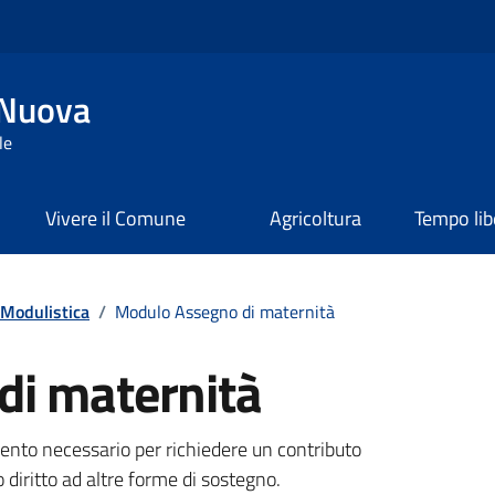
 Nuova
le
Vivere il Comune
Agricoltura
Tempo lib
Modulistica
/
Modulo Assegno di maternità
di maternità
mento necessario per richiedere un contributo
iritto ad altre forme di sostegno.