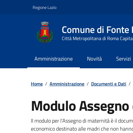
Vai ai contenuti
Vai al footer
Regione Lazio
Comune di Fonte
Città Metropolitana di Roma Capita
Amministrazione
Novità
Servizi
Contenuti in evidenza
Home
/
Amministrazione
/
Documenti e Dati
/
Modulo Assegno 
Dettagli del documento
Il modulo per l'Assegno di maternità è il docu
economico destinato alle madri che non hanno d