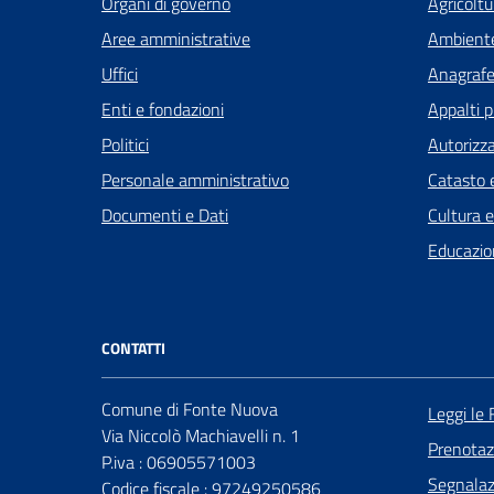
Organi di governo
Agricoltu
Aree amministrative
Ambient
Uffici
Anagrafe 
Enti e fondazioni
Appalti p
Politici
Autorizza
Personale amministrativo
Catasto e
Documenti e Dati
Cultura 
Educazio
CONTATTI
Comune di Fonte Nuova
Leggi le
Via Niccolò Machiavelli n. 1
Prenota
P.iva : 06905571003
Segnalazi
Codice fiscale : 97249250586