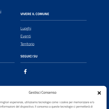
i
VIVERE IL COMUNE
Luoghi
Eventi
Territorio
SEGUICI SU
Facebook
Gestisci Consenso
e migliori esperienze, utilizziamo tecnologie come i cookie per memorizzare e/o
 informazioni del dispositivo. Il consenso a queste tecnologie ci permetterà di