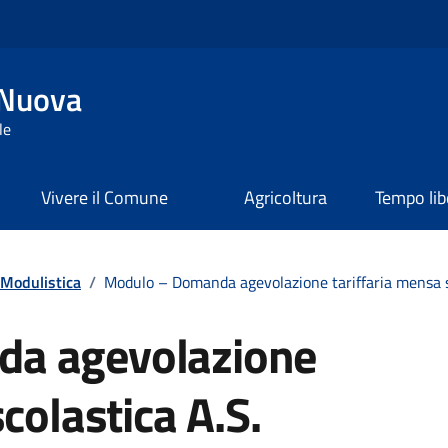
 Nuova
le
Vivere il Comune
Agricoltura
Tempo lib
Modulistica
/
Modulo – Domanda agevolazione tariffaria mensa s
a agevolazione
colastica A.S.