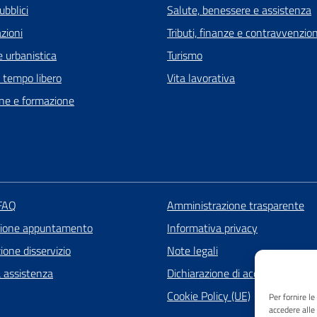
ubblici
Salute, benessere e assistenza
zioni
Tributi, finanze e contravvenzion
 urbanistica
Turismo
e tempo libero
Vita lavorativa
ne e formazione
 FAQ
Amministrazione trasparente
zione appuntamento
Informativa privacy
one disservizio
Note legali
a assistenza
Dichiarazione di accessibilità
Cookie Policy (UE)
Per fornire l
accedere alle