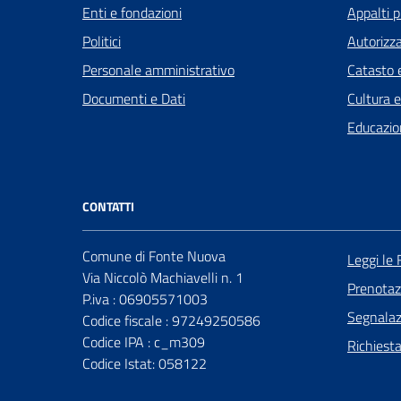
Enti e fondazioni
Appalti p
Politici
Autorizza
Personale amministrativo
Catasto e
Documenti e Dati
Cultura 
Educazio
CONTATTI
Comune di Fonte Nuova
Leggi le
Via Niccolò Machiavelli n. 1
Prenota
P.iva : 06905571003
Segnalazi
Codice fiscale : 97249250586
Codice IPA : c_m309
Richiest
Codice Istat: 058122