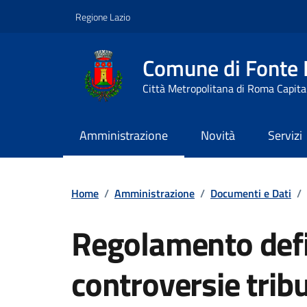
Vai ai contenuti
Vai al footer
Regione Lazio
Comune di Fonte
Città Metropolitana di Roma Capita
Amministrazione
Novità
Servizi
Contenuti in evidenza
Home
/
Amministrazione
/
Documenti e Dati
/
Regolamento defi
controversie tribu