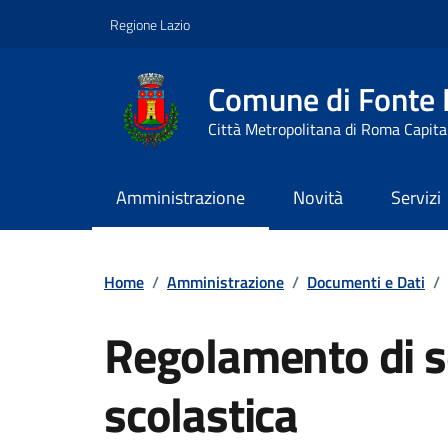
Vai ai contenuti
Vai al footer
Regione Lazio
Comune di Fonte
Città Metropolitana di Roma Capita
Amministrazione
Novità
Servizi
Contenuti in evidenza
Home
/
Amministrazione
/
Documenti e Dati
/
Regolamento di s
scolastica