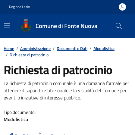
Vai ai contenuti
Vai al footer
Regione Lazio
Comune di Fonte Nuova
Contenuti in evidenza
Home
/
Amministrazione
/
Documenti e Dati
/
Modulistica
/
Richiesta di patrocinio
Richiesta di patrocinio
Dettagli del documento
La richiesta di patrocinio comunale è una domanda formale per
ottenere il supporto istituzionale e la visibilità del Comune per
eventi o iniziative di interesse pubblico.
Tipo documento:
Modulistica