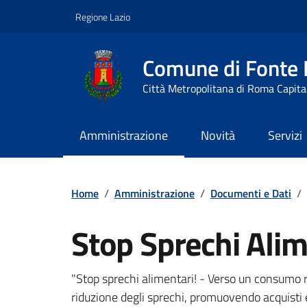
Vai ai contenuti
Vai al footer
Regione Lazio
Comune di Fonte
Città Metropolitana di Roma Capita
Amministrazione
Novità
Servizi
Contenuti in evidenza
Home
/
Amministrazione
/
Documenti e Dati
/
Stop Sprechi Alim
Dettagli del documento
"Stop sprechi alimentari! - Verso un consumo re
riduzione degli sprechi, promuovendo acquisti 