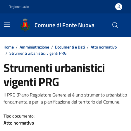
Vai ai contenuti
Vai al footer
Regione Lazio
Comune di Fonte Nuova
Contenuti in evidenza
Home
/
Amministrazione
/
Documenti e Dati
/
Atto normativo
/
Strumenti urbanistici vigenti PRG
Strumenti urbanistici
vigenti PRG
Dettagli del documento
Il PRG (Piano Regolatore Generale) è uno strumento urbanistico
fondamentale per la pianificazione del territorio del Comune.
Tipo documento:
Atto normativo