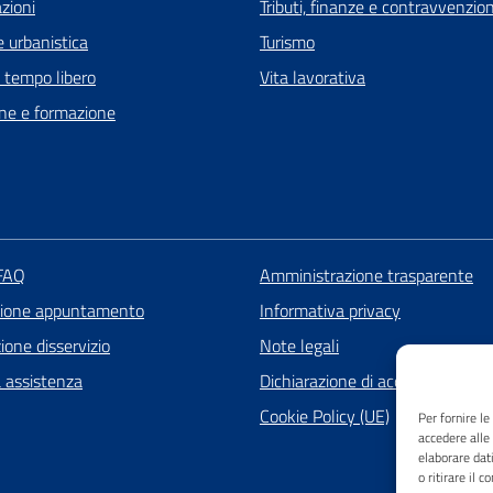
zioni
Tributi, finanze e contravvenzion
 urbanistica
Turismo
e tempo libero
Vita lavorativa
ne e formazione
 FAQ
Amministrazione trasparente
zione appuntamento
Informativa privacy
one disservizio
Note legali
a assistenza
Dichiarazione di accessibilità
Cookie Policy (UE)
Per fornire l
accedere alle
elaborare dat
o ritirare il 