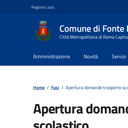
Vai ai contenuti
Vai al footer
Regione Lazio
Comune di Fonte
Città Metropolitana di Roma Capita
Amministrazione
Novità
Servizi
Contenuti in evidenza
Home
/
Fasi
/
Apertura domande trasporto sco
Apertura domand
scolastico