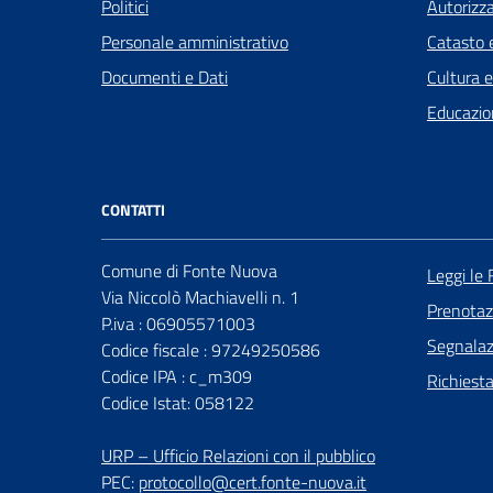
Politici
Autorizza
Personale amministrativo
Catasto e
Documenti e Dati
Cultura 
Educazio
CONTATTI
Comune di Fonte Nuova
Leggi le
Via Niccolò Machiavelli n. 1
Prenota
P.iva : 06905571003
Segnalazi
Codice fiscale : 97249250586
Codice IPA : c_m309
Richiest
Codice Istat: 058122
URP – Ufficio Relazioni con il pubblico
PEC:
protocollo@cert.fonte-nuova.it