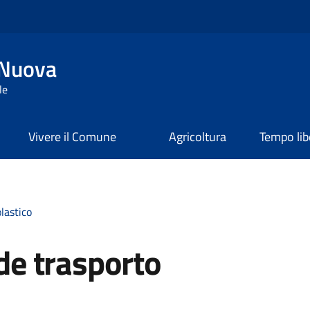
 Nuova
le
Vivere il Comune
Agricoltura
Tempo lib
lastico
e trasporto