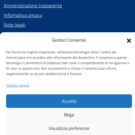
Amministrazione trasparente
Informativa privacy
Note legali
Dichiarazione di accessibilità
Gestisci Consenso
Cookie Policy (UE)
Per fornire le migliori esperienze, utilizziamo tecnologie come i cookie per
memorizzare e/o accedere alle informazioni del dispositivo. Il consenso a queste
tecnologie ci permetterà di elaborare dati come il comportamento di navigazione o
SEGUICI SU
ID unici su questo sito. Non acconsentire o ritirare il consenso può influire
negativamente su alcune caratteristiche e funzioni.
Facebook
Gestisci servizi
Accetta
Attuazione Misure PNRR
Piano di miglioramento del sito
Nega
Visualizza preferenze