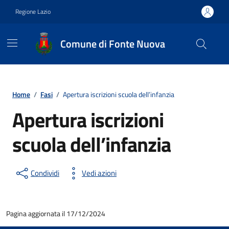
Vai ai contenuti
Vai al footer
Regione Lazio
Comune di Fonte Nuova
Contenuti in evidenza
Home
/
Fasi
/
Apertura iscrizioni scuola dell’infanzia
Apertura iscrizioni
scuola dell’infanzia
Condividi
Vedi azioni
Pagina aggiornata il 17/12/2024