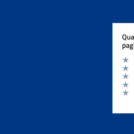
Qua
pag
Valut
Valut
Valut
Valut
Valut