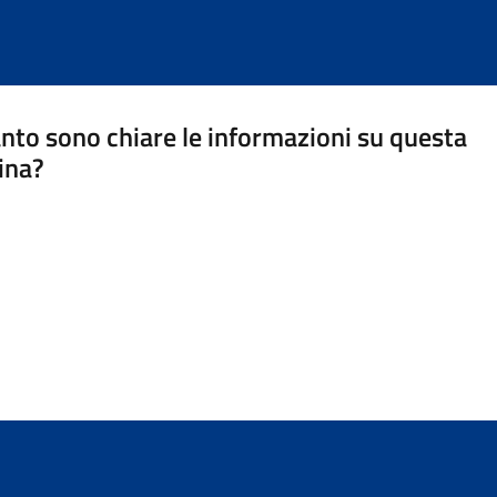
nto sono chiare le informazioni su questa
ina?
a 5 stelle su 5
a 4 stelle su 5
a 3 stelle su 5
a 2 stelle su 5
a 1 stelle su 5