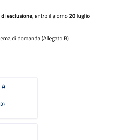
 di esclusione
, entro il giorno
20 luglio
schema di domanda (Allegato B)
o A
KB)