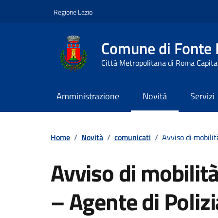
Vai ai contenuti
Vai al footer
Regione Lazio
Comune di Fonte
Città Metropolitana di Roma Capita
Amministrazione
Novità
Servizi
Contenuti in evidenza
Home
/
Novità
/
comunicati
/
Avviso di mobilit
Avviso di mobilit
– Agente di Polizi