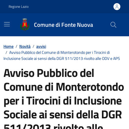
Vai ai contenuti
Vai al footer
Regione Lazio
Comune di Fonte Nuova
Contenuti in evidenza
Home
/
Novità
/
avvisi
/
Avviso Pubblico del Comune di Monterotondo per i Tirocini di
Inclusione Sociale ai sensi della DGR 511/2013 rivolto alle ODV e APS
Avviso Pubblico del
Comune di Monterotondo
per i Tirocini di Inclusione
Sociale ai sensi della DGR
511/2013 rivolto alle