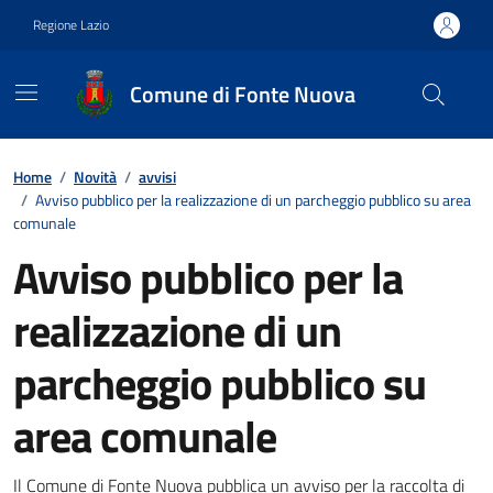
Vai ai contenuti
Vai al footer
Regione Lazio
Comune di Fonte Nuova
Contenuti in evidenza
Home
/
Novità
/
avvisi
/
Avviso pubblico per la realizzazione di un parcheggio pubblico su area
comunale
Avviso pubblico per la
realizzazione di un
parcheggio pubblico su
area comunale
Il Comune di Fonte Nuova pubblica un avviso per la raccolta di