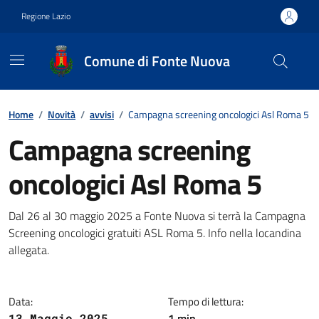
Vai ai contenuti
Vai al footer
Regione Lazio
Comune di Fonte Nuova
Contenuti in evidenza
Home
/
Novità
/
avvisi
/
Campagna screening oncologici Asl Roma 5
Campagna screening
oncologici Asl Roma 5
Dettagli della notizia
Dal 26 al 30 maggio 2025 a Fonte Nuova si terrà la Campagna
Screening oncologici gratuiti ASL Roma 5. Info nella locandina
allegata.
Data:
Tempo di lettura:
1 min
13 Maggio 2025