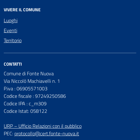
VIVERE IL COMUNE
Luoghi
Eventi
Territorio
CONTATTI
Comune di Fonte Nuova
Via Niccolò Machiavelli n. 1
P.iva : 06905571003
Codice fiscale : 97249250586
Codice IPA : c_m309
Codice Istat: 058122
URP – Ufficio Relazioni con il pubblico
PEC:
protocollo@cert.fonte-nuova.it