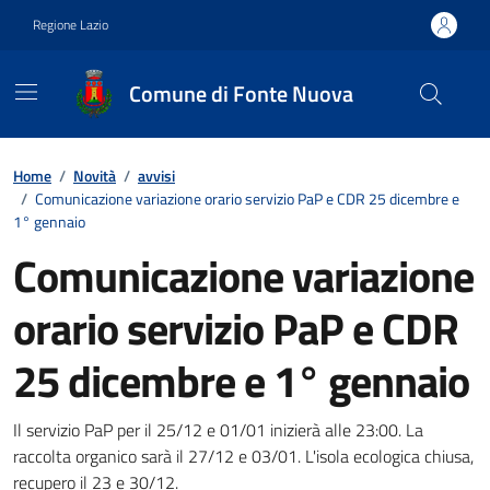
Vai ai contenuti
Vai al footer
Regione Lazio
Comune di Fonte Nuova
Contenuti in evidenza
Home
/
Novità
/
avvisi
/
Comunicazione variazione orario servizio PaP e CDR 25 dicembre e
1° gennaio
Comunicazione variazione
orario servizio PaP e CDR
25 dicembre e 1° gennaio
Dettagli della notizia
Il servizio PaP per il 25/12 e 01/01 inizierà alle 23:00. La
raccolta organico sarà il 27/12 e 03/01. L'isola ecologica chiusa,
recupero il 23 e 30/12.