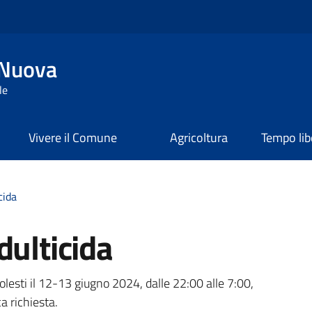
 Nuova
le
Vivere il Comune
Agricoltura
Tempo lib
cida
dulticida
a
olesti il 12-13 giugno 2024, dalle 22:00 alle 7:00,
 richiesta.