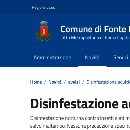
Vai ai contenuti
Vai al footer
Regione Lazio
Comune di Fonte
Città Metropolitana di Roma Capita
Amministrazione
Novità
Servizi
Contenuti in evidenza
Home
/
Novità
/
avvisi
/
Disinfestazione adulti
Disinfestazione a
Dettagli della notizi
Disinfestazione notturna contro insetti alati m
salvo maltempo. Nessuna precauzione specifica