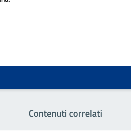
a 5 stelle su 5
a 4 stelle su 5
a 3 stelle su 5
a 2 stelle su 5
a 1 stelle su 5
Contenuti correlati