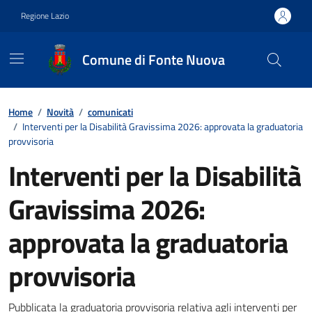
Vai ai contenuti
Vai al footer
Regione Lazio
Comune di Fonte Nuova
Contenuti in evidenza
Home
/
Novità
/
comunicati
/
Interventi per la Disabilità Gravissima 2026: approvata la graduatoria
provvisoria
Interventi per la Disabilità
Gravissima 2026:
approvata la graduatoria
provvisoria
Pubblicata la graduatoria provvisoria relativa agli interventi per