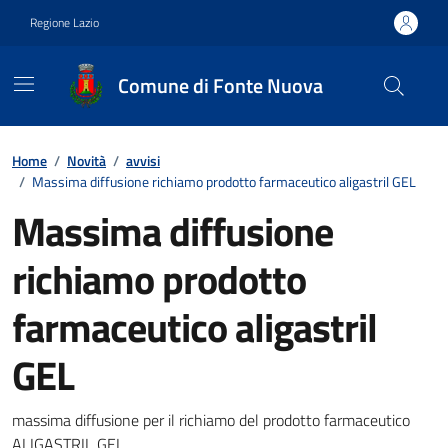
Vai ai contenuti
Vai al footer
Regione Lazio
Comune di Fonte Nuova
Contenuti in evidenza
Home
/
Novità
/
avvisi
/
Massima diffusione richiamo prodotto farmaceutico aligastril GEL
Massima diffusione
richiamo prodotto
farmaceutico aligastril
GEL
Dettagli della notizia
massima diffusione per il richiamo del prodotto farmaceutico
ALIGASTRIL GEL