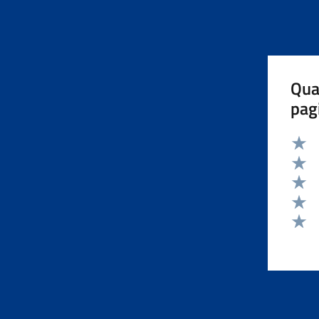
Qua
pag
Valut
Valut
Valut
Valut
Valut