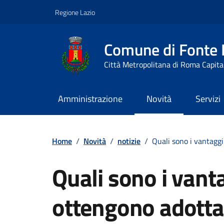
Vai ai contenuti
Vai al footer
Regione Lazio
Comune di Fonte
Città Metropolitana di Roma Capita
Amministrazione
Novità
Servizi
Contenuti in evidenza
Home
/
Novità
/
notizie
/
Quali sono i vantaggi
Quali sono i vanta
ottengono adottan