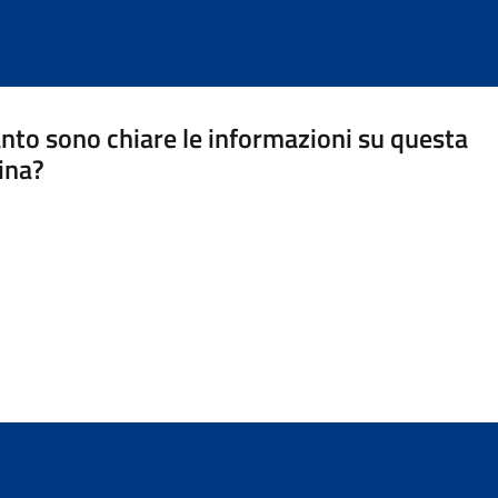
nto sono chiare le informazioni su questa
ina?
a 5 stelle su 5
a 4 stelle su 5
a 3 stelle su 5
a 2 stelle su 5
a 1 stelle su 5