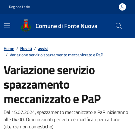
Vai ai contenuti
Vai al footer
Regione Lazio
Comune di Fonte Nuova
Contenuti in evidenza
Home
/
Novità
/
avvisi
/
Variazione servizio spazzamento meccanizzato e PaP
Variazione servizio
spazzamento
meccanizzato e PaP
Dettagli della notizia
Dal 15.07.2024, spazzamento meccanizzato e PaP inizieranno
alle 04:00. Orari invariati per vetro e modificati per cartone
(utenze non domestiche).