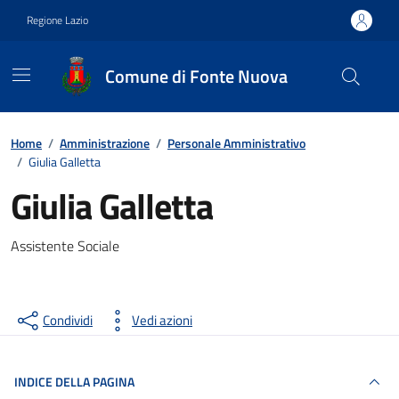
Vai ai contenuti
Vai al footer
Regione Lazio
Comune di Fonte Nuova
Contenuti in evidenza
Home
/
Amministrazione
/
Personale Amministrativo
/
Giulia Galletta
Giulia Galletta
Assistente Sociale
Condividi
Vedi azioni
INDICE DELLA PAGINA