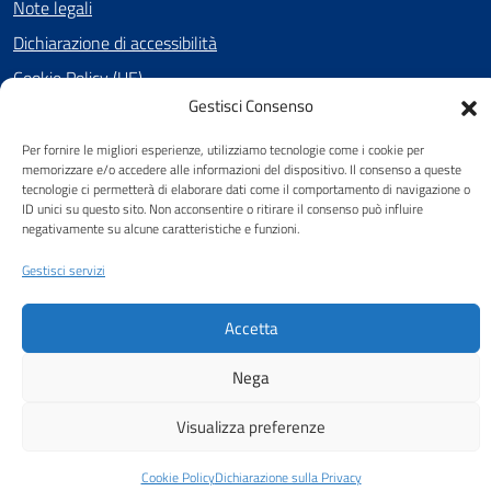
Note legali
Dichiarazione di accessibilità
Cookie Policy (UE)
Gestisci Consenso
Per fornire le migliori esperienze, utilizziamo tecnologie come i cookie per
SEGUICI SU
memorizzare e/o accedere alle informazioni del dispositivo. Il consenso a queste
tecnologie ci permetterà di elaborare dati come il comportamento di navigazione o
Facebook
ID unici su questo sito. Non acconsentire o ritirare il consenso può influire
negativamente su alcune caratteristiche e funzioni.
Gestisci servizi
Attuazione Misure PNRR
Piano di miglioramento del sito
Accetta
Nega
Visualizza preferenze
Cookie Policy
Dichiarazione sulla Privacy