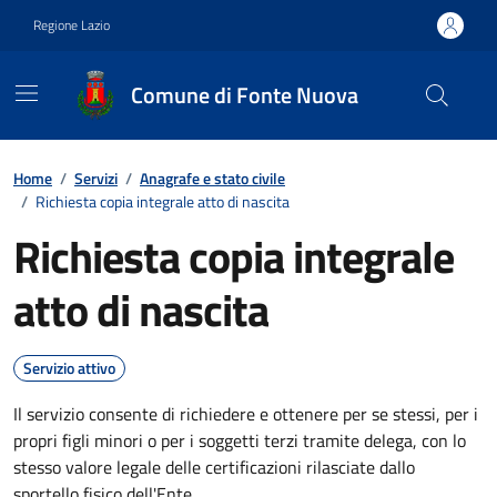
Vai ai contenuti
Vai al footer
Regione Lazio
Comune di Fonte Nuova
Contenuti in evidenza
Home
/
Servizi
/
Anagrafe e stato civile
/
Richiesta copia integrale atto di nascita
Richiesta copia integrale
atto di nascita
Servizio attivo
Il servizio consente di richiedere e ottenere per se stessi, per i
propri figli minori o per i soggetti terzi tramite delega, con lo
stesso valore legale delle certificazioni rilasciate dallo
sportello fisico dell'Ente.