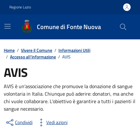
Vai ai contenuti
Vai al footer
Regione Lazio
Comune di Fonte Nuova
Contenuti in evidenza
Home
/
Vivere il Comune
/
Informazioni Utili
/
Accesso all'informazione
/
AVIS
AVIS
AVIS è un'associazione che promuove la donazione di sangue
volontaria in Italia. Chiunque può aderire: donatori, ma anche
chi vuole collaborare. L'obiettivo è garantire a tutti i pazienti il
sangue necessario.
Condividi
Vedi azioni