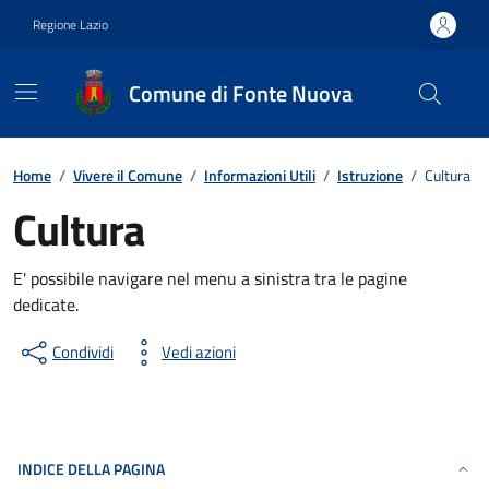
Vai ai contenuti
Vai al footer
Regione Lazio
Comune di Fonte Nuova
Contenuti in evidenza
Home
/
Vivere il Comune
/
Informazioni Utili
/
Istruzione
/
Cultura
Cultura
E' possibile navigare nel menu a sinistra tra le pagine
dedicate.
Condividi
Vedi azioni
INDICE DELLA PAGINA