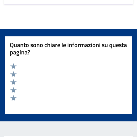
Quanto sono chiare le informazioni su questa
pagina?
Valuta 5 stelle su 5
Valuta 4 stelle su 5
Valuta 3 stelle su 5
Valuta 2 stelle su 5
Valuta 1 stelle su 5