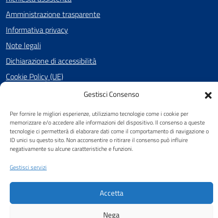
Amministrazione trasparente
Informativa privacy
Note legali
Dichiarazione di accessibilità
Cookie Policy (UE)
Gestisci Consenso
SEGUICI SU
Per fornire le migliori esperienze, utilizziamo tecnologie come i cookie per
memorizzare e/o accedere alle informazioni del dispositivo. Il consenso a queste
Facebook
tecnologie ci permetterà di elaborare dati come il comportamento di navigazione o
ID unici su questo sito. Non acconsentire o ritirare il consenso può influire
negativamente su alcune caratteristiche e funzioni.
Gestisci servizi
Attuazione Misure PNRR
Piano di miglioramento del sito
Accetta
Nega