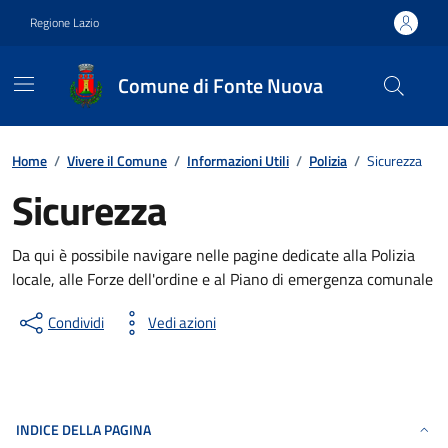
Vai ai contenuti
Vai al footer
Regione Lazio
Comune di Fonte Nuova
Contenuti in evidenza
Home
/
Vivere il Comune
/
Informazioni Utili
/
Polizia
/
Sicurezza
Sicurezza
Da qui è possibile navigare nelle pagine dedicate alla Polizia
locale, alle Forze dell'ordine e al Piano di emergenza comunale
Condividi
Vedi azioni
INDICE DELLA PAGINA