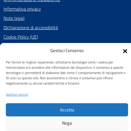
Informativa privacy
Note legali
Dichiarazione di accessibilità
Cookie Policy (UE)
Gestisci Consenso
SEGUICI SU
Per fornire le migliori esperienze, utilizziamo tecnologie come i cookie per
memorizzare e/o accedere alle informazioni del dispositivo. Il consenso a queste
Facebook
tecnologie ci permetterà di elaborare dati come il comportamento di navigazione o
ID unici su questo sito. Non acconsentire o ritirare il consenso può influire
negativamente su alcune caratteristiche e funzioni.
Attuazione Misure PNRR
Gestisci servizi
Piano di miglioramento del sito
Accetta
Nega