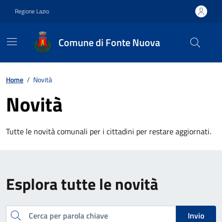
Vai ai contenuti
Vai al footer
Regione Lazio
Comune di Fonte Nuova
Contenuti in evidenza
Home
/
Novità
Novità
Tutte le novità comunali per i cittadini per restare aggiornati.
Esplora tutte le novità
Cerca
Invio