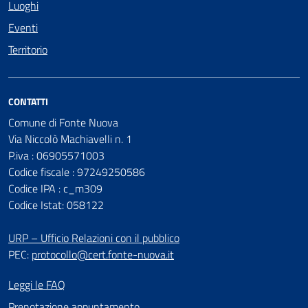
Luoghi
Eventi
Territorio
CONTATTI
Comune di Fonte Nuova
Via Niccolò Machiavelli n. 1
P.iva : 06905571003
Codice fiscale : 97249250586
Codice IPA : c_m309
Codice Istat: 058122
URP – Ufficio Relazioni con il pubblico
PEC:
protocollo@cert.fonte-nuova.it
Leggi le FAQ
Prenotazione appuntamento