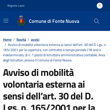
Vai ai contenuti
Vai al footer
Regione Lazio
Comune di Fonte Nuova
Contenuti in evidenza
Home
/
Novità
/
avvisi
/
Avviso di mobilità volontaria esterna ai sensi dell’art. 30 del D. Lgs. n.
165/2001 per la copertura, con contratto a tempo parziale (18 ore) e
indeterminato, di n. 1 posto di Istruttore amministrativo contabile, Area
degli Istruttori, presso il Comune di Fonte Nuova.
Avviso di mobilità
volontaria esterna ai
sensi dell’art. 30 del D.
Lgs. n. 165/2001 per la