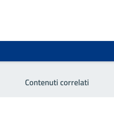
a 5 stelle su 5
a 4 stelle su 5
a 3 stelle su 5
a 2 stelle su 5
a 1 stelle su 5
Contenuti correlati