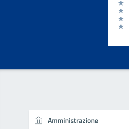
Valut
Valut
Valut
Valut
Valut
Amministrazione