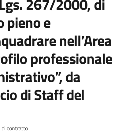
. Lgs. 267/2000, di
o pieno e
nquadrare nell’Area
profilo professionale
istrativo”, da
cio di Staff del
a
di contratto