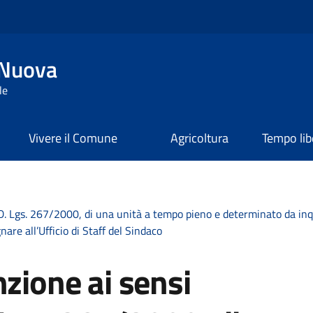
 Nuova
le
Vivere il Comune
Agricoltura
Tempo lib
l D. Lgs. 267/2000, di una unità a tempo pieno e determinato da inqua
are all’Ufficio di Staff del Sindaco
nzione ai sensi