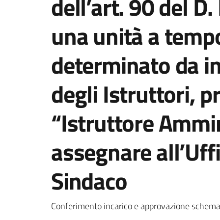
dell’art. 90 del D
una unità a temp
determinato da i
degli Istruttori, 
“Istruttore Ammin
assegnare all’Uffi
Sindaco
Dettagli della notizi
Conferimento incarico e approvazione schema 