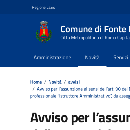
Vai ai contenuti
Vai al footer
Regione Lazio
Comune di Fonte
Città Metropolitana di Roma Capita
Amministrazione
Novità
Servizi
Contenuti in evidenza
Home
/
Novità
/
avvisi
/
Avviso per l’assunzione ai sensi dell’art. 90 de
professionale “Istruttore Amministrativo”, da assegn
Avviso per l’assu