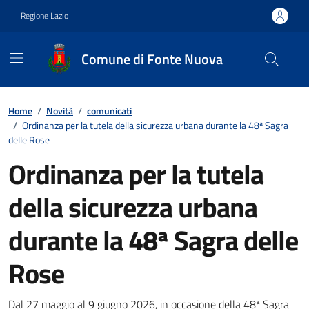
Vai ai contenuti
Vai al footer
Regione Lazio
Comune di Fonte Nuova
Contenuti in evidenza
Home
/
Novità
/
comunicati
/
Ordinanza per la tutela della sicurezza urbana durante la 48ª Sagra
delle Rose
Ordinanza per la tutela
della sicurezza urbana
durante la 48ª Sagra delle
Rose
Dal 27 maggio al 9 giugno 2026, in occasione della 48ª Sagra