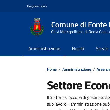
Vai ai contenuti
Vai al footer
Regione Lazio
Comune di Fonte
Città Metropolitana di Roma Capita
Amministrazione
Novità
Servizi
Contenuti in evidenza
Home
/
Amministrazione
/
Aree am
Settore Econ
Il Settore si occupa di gestire tutt
suo lavoro, l'amministrazione può 