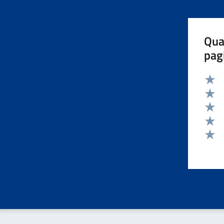
Qua
pag
Valut
Valut
Valut
Valut
Valut