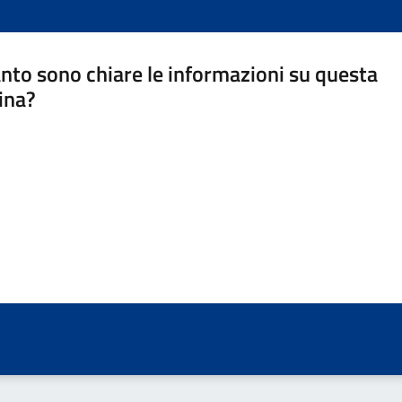
nto sono chiare le informazioni su questa
ina?
a 5 stelle su 5
a 4 stelle su 5
a 3 stelle su 5
a 2 stelle su 5
a 1 stelle su 5