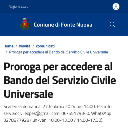
Vai ai contenuti
Vai al footer
Regione Lazio
Comune di Fonte Nuova
Contenuti in evidenza
Home
/
Novità
/
comunicati
/
Proroga per accedere al Bando del Servizio Civile Universale
Proroga per accedere al
Bando del Servizio Civile
Universale
Dettagli della notizia
Scadenza domanda: 27 febbraio 2024 ore 14:00. Per info:
serviziocivileopes@gmail.com, 06-55179340, WhatsApp
3278877928 (lun-ven, 10:00-13:00 / 14:00-17:30).