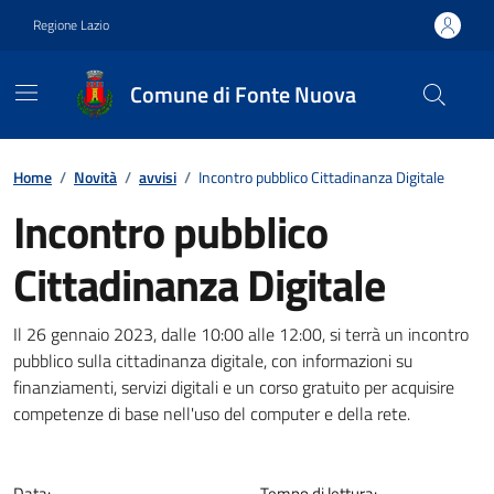
Vai ai contenuti
Vai al footer
Regione Lazio
Comune di Fonte Nuova
Contenuti in evidenza
Home
/
Novità
/
avvisi
/
Incontro pubblico Cittadinanza Digitale
Incontro pubblico
Cittadinanza Digitale
Dettagli della notizia
Il 26 gennaio 2023, dalle 10:00 alle 12:00, si terrà un incontro
pubblico sulla cittadinanza digitale, con informazioni su
finanziamenti, servizi digitali e un corso gratuito per acquisire
competenze di base nell'uso del computer e della rete.
Data:
Tempo di lettura: