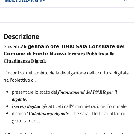
INDICE DELLA PAGINA
Descrizione
Giovedì
𝟮𝟲 𝗴𝗲𝗻𝗻𝗮𝗶𝗼 𝗼𝗿𝗲 𝟭𝟬:𝟬𝟬 𝗦𝗮𝗹𝗮 𝗖𝗼𝗻𝘀𝗶𝗹𝗶𝗮𝗿𝗲 𝗱𝗲𝗹
𝗖𝗼𝗺𝘂𝗻𝗲 𝗱𝗶 𝗙𝗼𝗻𝘁𝗲 𝗡𝘂𝗼𝘃𝗮 𝐈𝐧𝐜𝐨𝐧𝐭𝐫𝐨 𝐏𝐮𝐛𝐛𝐥𝐢𝐜𝐨 𝐬𝐮𝐥𝐥𝐚
𝐂𝐢𝐭𝐭𝐚𝐝𝐢𝐧𝐚𝐧𝐳𝐚 𝐃𝐢𝐠𝐢𝐭𝐚𝐥𝐞
L'incontro, nell'ambito della divulgazione della cultura digitale,
ha l'obiettivo di:
presentare lo stato dei 𝒇𝒊𝒏𝒂𝒏𝒛𝒊𝒂𝒎𝒆𝒏𝒕𝒊 𝒅𝒆𝒍 𝑷𝑵𝑹𝑹 𝒑𝒆𝒓 𝒊𝒍
𝒅𝒊𝒈𝒊𝒕𝒂𝒍𝒆;
i 𝒔𝒆𝒓𝒗𝒊𝒛𝒊 𝒅𝒊𝒈𝒊𝒕𝒂𝒍𝒊 già attivati dall'Amministrazione Comunale;
il corso "𝑪𝒊𝒕𝒕𝒂𝒅𝒊𝒏𝒂𝒏𝒛𝒂 𝒅𝒊𝒈𝒊𝒕𝒂𝒍𝒆" che sarà offerto ai cittadini
gratuitamente.