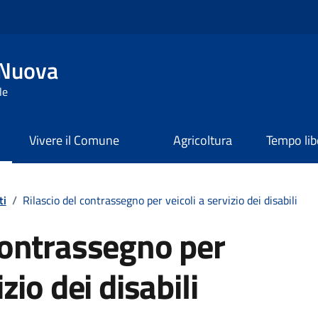
 Nuova
le
Vivere il Comune
Agricoltura
Tempo lib
ti
/
Rilascio del contrassegno per veicoli a servizio dei disabili
 contrassegno per
izio dei disabili