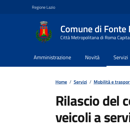
Vai ai contenuti
Vai al footer
Regione Lazio
Comune di Fonte
Città Metropolitana di Roma Capita
Amministrazione
Novità
Servizi
Contenuti in evidenza
Home
/
Servizi
/
Mobilità e traspor
Rilascio del
veicoli a serv