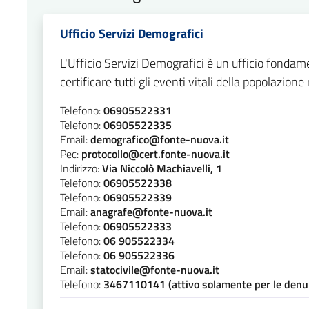
Ufficio Servizi Demografici
L'Ufficio Servizi Demografici è un ufficio fondame
certificare tutti gli eventi vitali della popolazion
Telefono:
06905522331
Telefono:
06905522335
Email:
demografico@fonte-nuova.it
Pec:
protocollo@cert.fonte-nuova.it
Indirizzo:
Via Niccolò Machiavelli, 1
Telefono:
06905522338
Telefono:
06905522339
Email:
anagrafe@fonte-nuova.it
Telefono:
06905522333
Telefono:
06 905522334
Telefono:
06 905522336
Email:
statocivile@fonte-nuova.it
Telefono:
3467110141 (attivo solamente per le denunc