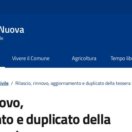
 Nuova
le
Vivere il Comune
Agricoltura
Tempo lib
ivile
/
Rilascio, rinnovo, aggiornamento e duplicato della tessera 
novo,
o e duplicato della