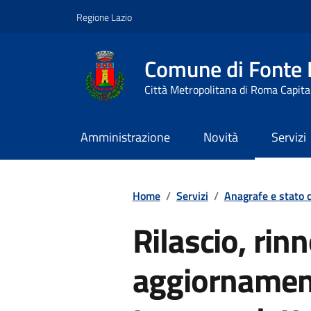
Vai ai contenuti
Vai al footer
Regione Lazio
Comune di Fonte
Città Metropolitana di Roma Capita
Amministrazione
Novità
Servizi
Contenuti in evidenza
Home
/
Servizi
/
Anagrafe e stato c
Rilascio, rin
aggiornament