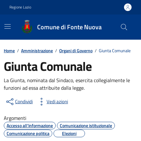
Vai ai contenuti
Vai al footer
Regione Lazio
Comune di Fonte Nuova
Contenuti in evidenza
Home
/
Amministrazione
/
Organi di Governo
/
Giunta Comunale
Giunta Comunale
La Giunta, nominata dal Sindaco, esercita collegialmente le
funzioni ad essa attribuite dalla legge.
Condividi
Vedi azioni
Argomenti
Accesso all'informazione
Comunicazione istituzionale
Comunicazione politica
Elezioni