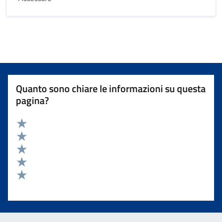
Quanto sono chiare le informazioni su questa
pagina?
Valuta 5 stelle su 5
Valuta 4 stelle su 5
Valuta 3 stelle su 5
Valuta 2 stelle su 5
Valuta 1 stelle su 5