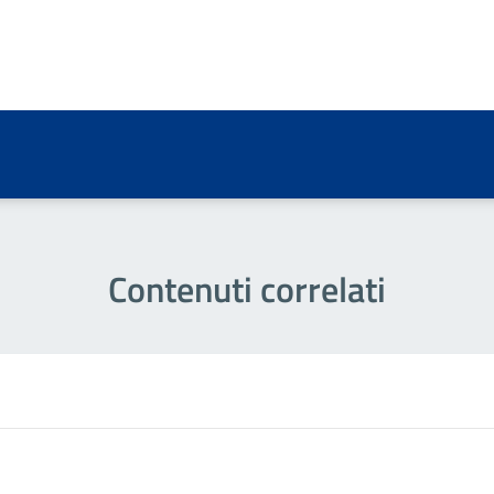
a 3 stelle su 5
a 2 stelle su 5
a 1 stelle su 5
Contenuti correlati