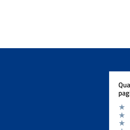
Qua
pag
Valut
Valut