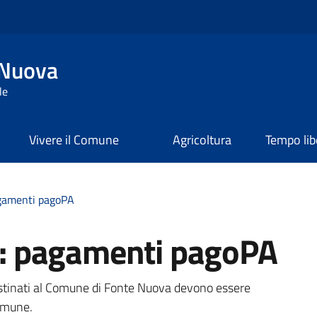
 Nuova
le
Vivere il Comune
Agricoltura
Tempo lib
pagamenti pagoPA
ni: pagamenti pagoPA
a
estinati al Comune di Fonte Nuova devono essere
Comune.