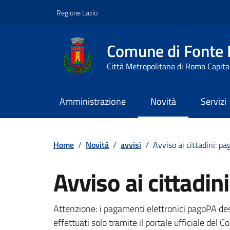
Vai ai contenuti
Vai al footer
Regione Lazio
Comune di Fonte
Città Metropolitana di Roma Capita
Amministrazione
Novità
Servizi
Contenuti in evidenza
Home
/
Novità
/
avvisi
/
Avviso ai cittadini: 
Avviso ai cittadi
Dettagli della notizi
Attenzione: i pagamenti elettronici pagoPA d
effettuati solo tramite il portale ufficiale del 