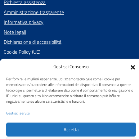
Richiesta assistenza
Amministrazione trasparente
Informativa privacy
Note legali
Dichiarazione di accessibilità
Cookie Policy (UE)
Gestisci Consenso
SEGUICI SU
Per fornire le migliori esperienze, utilizziamo tecnologie come i cookie per
memorizzare e/o accedere alle informazioni del dispositivo. Il consenso a queste
Facebook
tecnologie ci permetterà di elaborare dati come il comportamento di navigazione o
ID unici su questo sito. Non acconsentire o ritirare il consenso può influire
negativamente su alcune caratteristiche e funzioni.
Attuazione Misure PNRR
Gestisci servizi
Piano di miglioramento del sito
Accetta