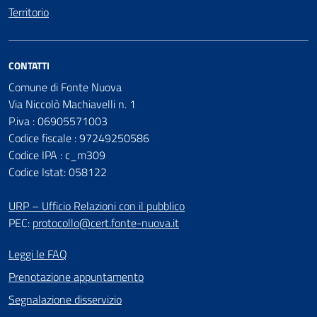
Territorio
CONTATTI
Comune di Fonte Nuova
Via Niccolò Machiavelli n. 1
P.iva : 06905571003
Codice fiscale : 97249250586
Codice IPA : c_m309
Codice Istat: 058122
URP – Ufficio Relazioni con il pubblico
PEC:
protocollo@cert.fonte-nuova.it
Leggi le FAQ
Prenotazione appuntamento
Segnalazione disservizio