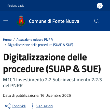
Vai ai contenuti
Vai al footer
Regione Lazio
Comune di Fonte Nuova
Contenuti in evidenza
Home
/
Attuazione misure PNRR
/
Digitalizzazione delle procedure (SUAP & SUE)
Digitalizzazione delle
procedure (SUAP & SUE)
M1C1 Investimento 2.2 Sub-investimento 2.2.3
del PNRR
Data di pubblicazione: 16 Dicembre 2025
Condividi
Vedi azioni