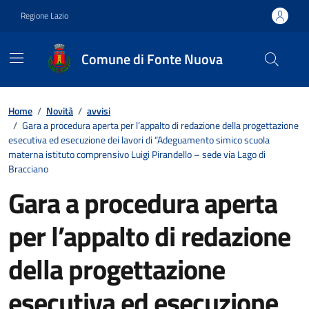
Vai ai contenuti
Vai al footer
Regione Lazio
Comune di Fonte Nuova
Contenuti in evidenza
Home
/
Novità
/
avvisi
/
Gara a procedura aperta per l’appalto di redazione della progettazione
esecutiva ed esecuzione dei lavori di “Adeguamento simico scuola
materna istituto comprensivo Luigi Pirandello – sede via Lago di
Bracciano
Gara a procedura aperta
per l’appalto di redazione
della progettazione
esecutiva ed esecuzione