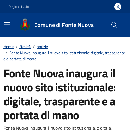
Vai ai contenuti
Vai al footer
Regione Lazio
Comune di Fonte Nuova
Contenuti in evidenza
Home
/
Novità
/
notizie
/
Fonte Nuova inaugura il nuovo sito istituzionale: digitale, trasparente
e a portata di mano
Fonte Nuova inaugura il
nuovo sito istituzionale:
digitale, trasparente e a
portata di mano
Fonte Nuova inaugura il nuovo sito istituzionale: digitale,