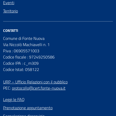
Eventi
Territorio
CONTATTI
Comune di Fonte Nuova
Via Niccolò Machiavelli n. 1
P.iva : 06905571003
Codice fiscale : 97249250586
Codice IPA : c_m309
Codice Istat: 058122
URP – Ufficio Relazioni con il pubblico
PEC:
protocollo@cert.fonte-nuova.it
Leggi le FAQ
Prenotazione appuntamento
Segnalazione disservizio