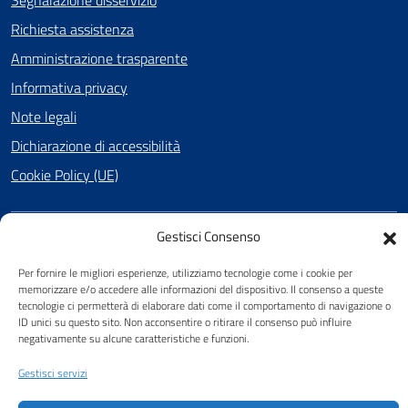
Richiesta assistenza
Amministrazione trasparente
Informativa privacy
Note legali
Dichiarazione di accessibilità
Cookie Policy (UE)
Gestisci Consenso
SEGUICI SU
Per fornire le migliori esperienze, utilizziamo tecnologie come i cookie per
Facebook
memorizzare e/o accedere alle informazioni del dispositivo. Il consenso a queste
tecnologie ci permetterà di elaborare dati come il comportamento di navigazione o
ID unici su questo sito. Non acconsentire o ritirare il consenso può influire
negativamente su alcune caratteristiche e funzioni.
Attuazione Misure PNRR
Piano di miglioramento del sito
Gestisci servizi