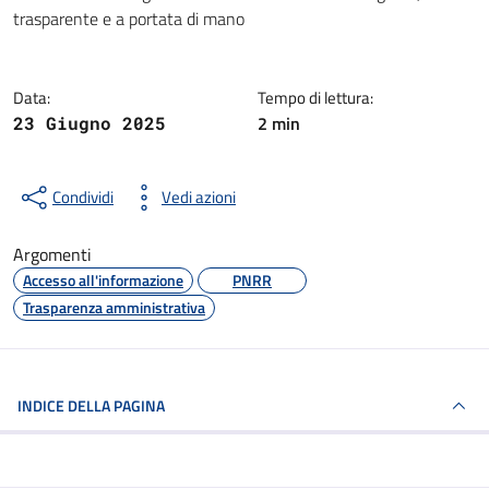
Dettagli della notizia
trasparente e a portata di mano
Data:
Tempo di lettura:
2 min
23 Giugno 2025
Condividi
Vedi azioni
Argomenti
Accesso all'informazione
PNRR
Trasparenza amministrativa
INDICE DELLA PAGINA