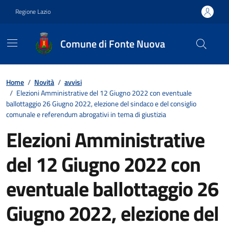
Vai ai contenuti
Vai al footer
Regione Lazio
Comune di Fonte Nuova
Contenuti in evidenza
Home
/
Novità
/
avvisi
/
Elezioni Amministrative del 12 Giugno 2022 con eventuale
ballottaggio 26 Giugno 2022, elezione del sindaco e del consiglio
comunale e referendum abrogativi in tema di giustizia
Elezioni Amministrative
del 12 Giugno 2022 con
eventuale ballottaggio 26
Giugno 2022, elezione del