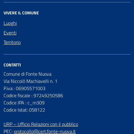
VIVERE IL COMUNE
Luoghi
Eventi
Territorio
CONTATTI
Comune di Fonte Nuova
Via Niccolò Machiavelli n. 1
P.iva : 06905571003
Codice fiscale : 97249250586
Codice IPA : c_m309
Codice Istat: 058122
URP – Ufficio Relazioni con il pubblico
PEC:
protocollo@cert.fonte-nuova.it